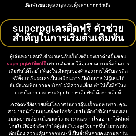
เดิมพันของคุณสนุกและคุ้มค่ามากกว่าเดิม
superpgเครดิตฟรี ตัวช่วย
สำคัญในการเริ่มต้นเดิมพัน
ผู้เล่นหลายคนที่เข้ามาเล่นกับเว็บไซต์ของเราต่างชื่นชอบ
superpgเครดิตฟรี
เพราะมันช่วยให้คุณสามารถเริ่มต้นการ
เดิมพันได้โดยไม่ต้องใช้เงินทุนของตัวเอง การได้รับเครดิต
ฟรีตั้งแต่เริ่มสมัครเป็นเหมือนการเปิดโอกาสให้ผู้เล่นได้
สัมผัสเกมที่อยากลองโดยไม่มีความเสี่ยง ทำให้ทั้งมือใหม่
และมือเก๋าสามารถสนุกกับการเดิมพันได้อย่างเต็มที่
เครดิตฟรียังช่วยเพิ่มโอกาสในการลุ้นแจ็กพอต เพราะคุณ
สามารถนำไปหมุนสล็อตได้จริงโดยไม่ต้องใช้เงินตัวเองเลย
แม้แต่บาทเดียว เมื่อชนะก็สามารถถอนกำไรออกมาได้ทันที
โดยไม่มีข้อจำกัด ทำให้ผู้เล่นมีแรงจูงใจมากขึ้นในการเล่น
ต่อเนื่อง ความคุ้มค่าลักษณะนี้เป็นสิ่งที่หลายคนตามหาใน