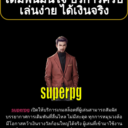
เล่นง่าย ได้เงินจริง
superpg
เปิดให้บริการเกมสล็อตที่ผู้เล่นสามารถสัมผัส
บรรยากาศการเดิมพันที่ลื่นไหล ไม่มีสะดุด ทุกการหมุนวงล้อ
มีโอกาสคว้าเงินรางวัลก้อนใหญ่ได้จริง ผู้เล่นที่เข้ามาใช้งาน