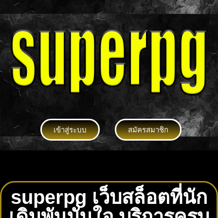
เข้าสู่ระบบ
สมัครสมาชิก
superpg เว็บสล็อตที่นัก
เดิมพันมั่นใจ บริการครบ