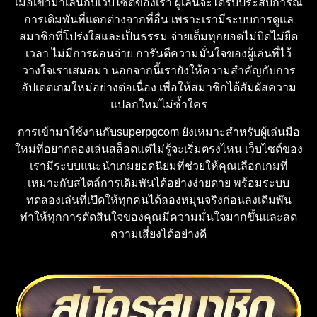
เมื่อเข้ามาเล่นกับเว็บไซต์ของเรา ผู้เล่นจะได้รับประสบการณ์
การเดิมพันที่แตกต่างจากที่อื่น เพราะเรามีระบบการดูแล
สมาชิกที่โปร่งใสและเป็นธรรม จ่ายเต็มทุกยอดไม่บิดไม่ยืด
เวลา ไม่มีการผ่อนจ่าย การันตีความมั่นใจของผู้เล่นที่ไว้
วางใจเราเสมอมา นอกจากนี้เรายังให้ความสำคัญกับการ
อัปเดตเกมใหม่อย่างต่อเนื่อง เพื่อให้สมาชิกได้สัมผัสความ
แปลกใหม่ไม่ซ้ำใคร
การเข้ามาใช้งานกับsuperpgcom ยังเหมาะสำหรับผู้เล่นมือ
ใหม่ที่อยากลองเล่นสล็อตแต่ไม่รู้จะเริ่มตรงไหน เว็บไซต์ของ
เรามีระบบแนะนำเกมยอดนิยมที่ช่วยให้คุณเลือกเกมที่
เหมาะกับสไตล์การเดิมพันได้อย่างง่ายดาย พร้อมระบบ
ทดลองเล่นที่เปิดให้ทุกคนได้ลองหมุนจริงก่อนลงเดิมพัน
ทำให้ทุกการตัดสินใจของคุณมีความมั่นใจมากขึ้นและลด
ความเสี่ยงได้อย่างดี