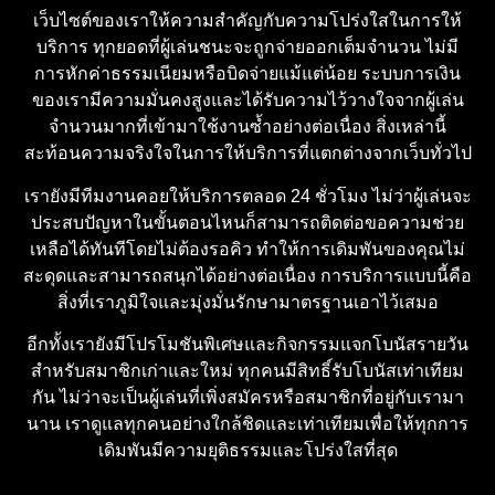
เว็บไซต์ของเราให้ความสำคัญกับความโปร่งใสในการให้
บริการ ทุกยอดที่ผู้เล่นชนะจะถูกจ่ายออกเต็มจำนวน ไม่มี
การหักค่าธรรมเนียมหรือบิดจ่ายแม้แต่น้อย ระบบการเงิน
ของเรามีความมั่นคงสูงและได้รับความไว้วางใจจากผู้เล่น
จำนวนมากที่เข้ามาใช้งานซ้ำอย่างต่อเนื่อง สิ่งเหล่านี้
สะท้อนความจริงใจในการให้บริการที่แตกต่างจากเว็บทั่วไป
เรายังมีทีมงานคอยให้บริการตลอด 24 ชั่วโมง ไม่ว่าผู้เล่นจะ
ประสบปัญหาในขั้นตอนไหนก็สามารถติดต่อขอความช่วย
เหลือได้ทันทีโดยไม่ต้องรอคิว ทำให้การเดิมพันของคุณไม่
สะดุดและสามารถสนุกได้อย่างต่อเนื่อง การบริการแบบนี้คือ
สิ่งที่เราภูมิใจและมุ่งมั่นรักษามาตรฐานเอาไว้เสมอ
อีกทั้งเรายังมีโปรโมชันพิเศษและกิจกรรมแจกโบนัสรายวัน
สำหรับสมาชิกเก่าและใหม่ ทุกคนมีสิทธิ์รับโบนัสเท่าเทียม
กัน ไม่ว่าจะเป็นผู้เล่นที่เพิ่งสมัครหรือสมาชิกที่อยู่กับเรามา
นาน เราดูแลทุกคนอย่างใกล้ชิดและเท่าเทียมเพื่อให้ทุกการ
เดิมพันมีความยุติธรรมและโปร่งใสที่สุด