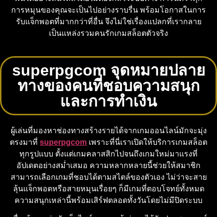
การหมุนของคุณจะเป็นไปอย่างราบรื่น พร้อมโอกาสในการ
รับแจ็กพอตที่มากกว่าที่อื่น จึงไม่ใช่เรื่องแปลกที่เรากลาย
เป็นแหล่งรวมคนรักเกมสล็อตตัวจริง
superpgcom จุดหมายปลาย
ทางของคนที่ชอบความสนุก
และการทำเงิน
ผู้เล่นที่มองหาช่องทางสร้างรายได้จากเกมออนไลน์มักจะมุ่ง
ตรงมาที่
superpgcom
เพราะที่นี่เราเปิดให้บริการเกมสล็อต
ทุกรูปแบบ ตั้งแต่เกมคลาสสิกไปจนถึงเกมใหม่มาแรงที่
อัปเดตอย่างสม่ำเสมอ ความหลากหลายนี้ช่วยให้สมาชิก
สามารถเลือกเกมที่ชอบได้ตามสไตล์ของตัวเอง ไม่ว่าจะสาย
ลุ้นแจ็กพอตหรือสายหมุนเรื่อยๆ ก็มีเกมที่ตอบโจทย์ทั้งหมด
ความสนุกเหล่านี้พร้อมเสิร์ฟตลอดทั้งวันโดยไม่มีปิดระบบ