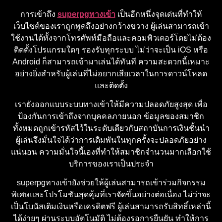
การเข้าถึง
superpgทางเข้า
เป็นอีกหนึ่งจุดเด่นที่ทำให้
เว็บไซต์ของเราถูกพูดถึงอย่างกว้างขวาง ผู้เล่นสามารถเข้า
ใช้งานได้ทั้งจากโทรศัพท์มือถือและคอมพิวเตอร์โดยไม่ต้อง
ติดตั้งโปรแกรมใดๆ รองรับทุกระบบ ไม่ว่าจะเป็น iOS หรือ
Android ก็สามารถเข้ามาเล่นได้ทันที ความสะดวกนี้เหมาะ
อย่างยิ่งสำหรับผู้เล่นที่ไม่อยากเสียเวลาในการดาวน์โหลด
และติดตั้ง
เรายังออกแบบระบบทางเข้าให้มีความปลอดภัยสูงสุด เพื่อ
ป้องกันการเข้าถึงจากบุคคลภายนอก ข้อมูลของสมาชิก
ทั้งหมดถูกเข้ารหัสไว้ในระดับเดียวกับสถาบันการเงินชั้นนำ
ผู้เล่นจึงมั่นใจได้ว่าการเดิมพันในทุกครั้งจะปลอดภัยอย่าง
แน่นอน ความมั่นใจนี้เองที่ทำให้สมาชิกจำนวนมากเลือกใช้
บริการของเราเป็นประจำ
superpgทางเข้ายังช่วยให้ผู้เล่นสามารถเข้าร่วมกิจกรรม
พิเศษและโปรโมชันสุดคุ้มที่เราจัดขึ้นอย่างต่อเนื่อง ไม่ว่าจะ
เป็นโบนัสเติมเงินหรือเครดิตฟรี ผู้เล่นสามารถรับสิทธิ์เหล่านี้
ได้ง่ายๆ ผ่านระบบอัตโนมัติ ไม่ต้องรอการยืนยัน ทำให้การ