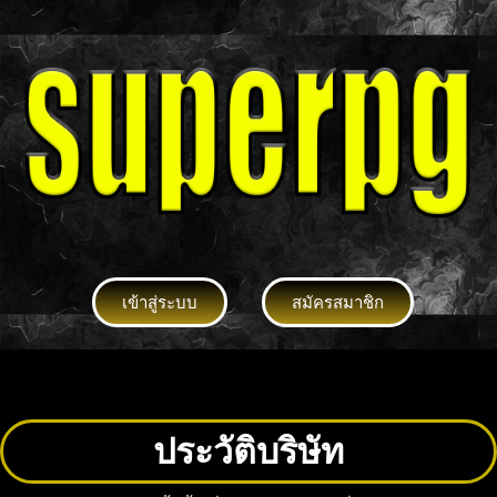
เข้าสู่ระบบ
สมัครสมาชิก
ประวัติบริษัท